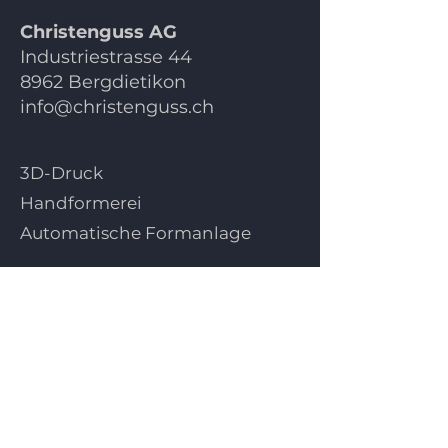
Christenguss AG
Industriestrasse 44
8962 Bergdietikon
info@christenguss.ch
3D-Druck
Handformerei
Automatische Formanlage
Unsere Mission
Ansprechpartner
Kontakt
Angebot anfordern
Impressum
Datenschutz
AGB