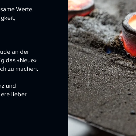
nsame Werte.
gkeit,
ude an der
ig das «Neue»
ch zu machen.
nz und
ere lieber