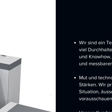
Wir sind ein T
viel Durchhalt
und Knowhow, 
und messbaren 
Mut und techno
Stärken. Wir p
Situation, äus
vorausschaue